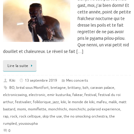
gast, moi, j’ai bien dormi! Et
cette année, point de petite
fraîcheur nocturne qui te
dresse les poils et te fait
regretter de ne pas avoir
pris le pyjama pilou-pilou.
Que nenni, un vrai petit nid
douillet et chaleureux. Le réveil se fait […]
Lire la suite
Kiki
13 septembre 2019
Mes concerts
BO
,
bréal sous Montfort
,
bretagne
,
brittany
,
bzh
,
caravan palace
,
elctronicswing
,
electronic
,
emir kusturika
,
fakear
,
festival
,
festival du roi
arthur
,
festivalier
,
folklorique
,
jazz
,
kiki
,
le monde de kiki
,
mafeu
,
malik
,
matt
bastard
,
momi
,
momiflette
,
monchhichi
,
monchichi
,
polaroid experience
,
rap
,
rock
,
rock celtique
,
skip the use
,
the no smocking orchestra
,
the
rumpled
,
youssoupha
0