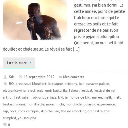
gast, moi, j’ai bien dormi! Et
cette année, point de petite
fraîcheur nocturne qui te
dresse les poils et te fait
regretter de ne pas avoir
pris le pyjama pilou-pilou.
Que nenni, un vrai petit nid
douillet et chaleureux. Le réveil se fait […]
Lire la suite
Kiki
13 septembre 2019
Mes concerts
BO
,
bréal sous Montfort
,
bretagne
,
brittany
,
bzh
,
caravan palace
,
elctronicswing
,
electronic
,
emir kusturika
,
fakear
,
festival
,
festival du roi
arthur
,
festivalier
,
folklorique
,
jazz
,
kiki
,
le monde de kiki
,
mafeu
,
malik
,
matt
bastard
,
momi
,
momiflette
,
monchhichi
,
monchichi
,
polaroid experience
,
rap
,
rock
,
rock celtique
,
skip the use
,
the no smocking orchestra
,
the
rumpled
,
youssoupha
0