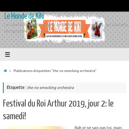
Passer
au
Le Monde de Kiki
contenu
Les aventures de Kiki auprès de Momiflette, ses sorties, ses concerts,
son quotidien, son boulot
Accueil
Publications étiquetées "the no smocking orchestra"
Étiquette :
the no smocking orchestra
Festival du Roi Arthur 2019, jour 2: le
samedi!
Bah je ne sais pas toi, mais