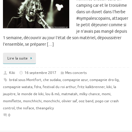
camping car et le troisième
dans un duvet dans l’herbe
#sympalescopains, attaquer
le petit déjeuner comme si
je n’avais pas mangé depuis
1 semaine, découvrir au jour l’état de son matériel, dépoussiérer
l’ensemble, se préparer […]
Lire la suite
Kiki
16 septembre 2017
Mes concerts
bréal sous Montfort
,
che sudaka
,
compagnie azur
,
compagnie dro-lig
,
compagnie watata
,
fdra
,
festival du roi arthur
,
fritz kalkbrenner
,
kiki
,
la
jaupitre
,
le monde de kiki
,
lou & mô
,
matmatah
,
milky chance
,
momi
,
momiflette
,
monchhichi
,
monchichi
,
olivier saf
,
ooz band
,
pogo car crash
control
,
the noface
,
theangelcy
0