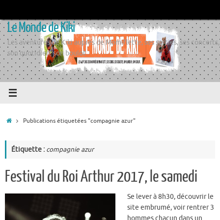
Passer
au
Le Monde de Kiki
contenu
Les aventures de Kiki auprès de Momiflette, ses sorties, ses concerts,
son quotidien, son boulot
Accueil
Publications étiquetées "compagnie azur"
Étiquette :
compagnie azur
Festival du Roi Arthur 2017, le samedi
Se lever à 8h30, découvrir le
site embrumé, voir rentrer 3
hommes chacun dans un