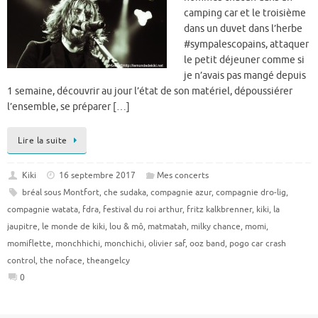
camping car et le troisième
dans un duvet dans l’herbe
#sympalescopains, attaquer
le petit déjeuner comme si
je n’avais pas mangé depuis
1 semaine, découvrir au jour l’état de son matériel, dépoussiérer
l’ensemble, se préparer […]
Lire la suite
Kiki
16 septembre 2017
Mes concerts
bréal sous Montfort
,
che sudaka
,
compagnie azur
,
compagnie dro-lig
,
compagnie watata
,
fdra
,
festival du roi arthur
,
fritz kalkbrenner
,
kiki
,
la
jaupitre
,
le monde de kiki
,
lou & mô
,
matmatah
,
milky chance
,
momi
,
momiflette
,
monchhichi
,
monchichi
,
olivier saf
,
ooz band
,
pogo car crash
control
,
the noface
,
theangelcy
0