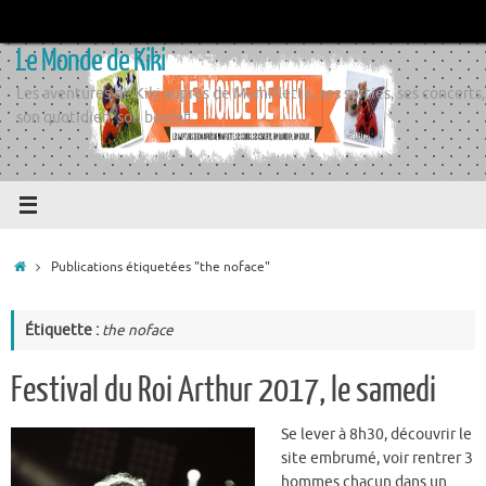
Passer
au
Le Monde de Kiki
contenu
Les aventures de Kiki auprès de Momiflette, ses sorties, ses concerts,
son quotidien, son boulot
Accueil
Publications étiquetées "the noface"
Étiquette :
the noface
Festival du Roi Arthur 2017, le samedi
Se lever à 8h30, découvrir le
site embrumé, voir rentrer 3
hommes chacun dans un