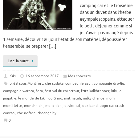
camping car et le troisième
dans un duvet dans l’herbe
#sympalescopains, attaquer
le petit déjeuner comme si
je n’avais pas mangé depuis
1 semaine, découvrir au jour l’état de son matériel, dépoussiérer
l’ensemble, se préparer […]
Lire la suite
Kiki
16 septembre 2017
Mes concerts
bréal sous Montfort
,
che sudaka
,
compagnie azur
,
compagnie dro-lig
,
compagnie watata
,
fdra
,
festival du roi arthur
,
fritz kalkbrenner
,
kiki
,
la
jaupitre
,
le monde de kiki
,
lou & mô
,
matmatah
,
milky chance
,
momi
,
momiflette
,
monchhichi
,
monchichi
,
olivier saf
,
ooz band
,
pogo car crash
control
,
the noface
,
theangelcy
0