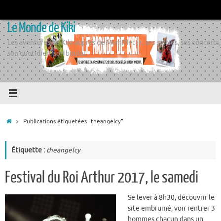
Passer
au
Le Monde de Kiki
contenu
Les aventures de Kiki auprès de Momiflette, ses sorties, ses concerts,
son quotidien, son boulot
Accueil
Publications étiquetées "theangelcy"
Étiquette :
theangelcy
Festival du Roi Arthur 2017, le samedi
Se lever à 8h30, découvrir le
site embrumé, voir rentrer 3
hommes chacun dans un