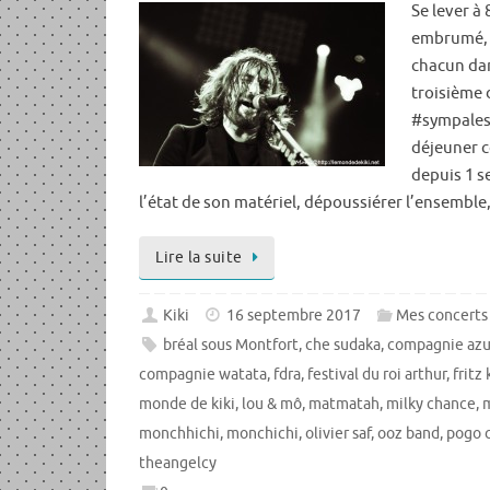
Se lever à 
embrumé, 
chacun dan
troisième 
#sympalesc
déjeuner c
depuis 1 s
l’état de son matériel, dépoussiérer l’ensemble
Lire la suite
Kiki
16 septembre 2017
Mes concerts
bréal sous Montfort
,
che sudaka
,
compagnie azu
compagnie watata
,
fdra
,
festival du roi arthur
,
fritz
monde de kiki
,
lou & mô
,
matmatah
,
milky chance
,
monchhichi
,
monchichi
,
olivier saf
,
ooz band
,
pogo c
theangelcy