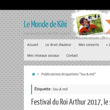
Passer
au
contenu
Le Monde de Kiki
Les aventures de Kiki auprès de Momiflette, ses sort
Passer
Accueil
Le droit d’auteur
Mes concerts
« 
au
contenu
Mes réseaux sociaux
Contact
Accueil
Publications étiquetées "lou & mô"
Étiquette :
lou & mô
Festival du Roi Arthur 2017, le