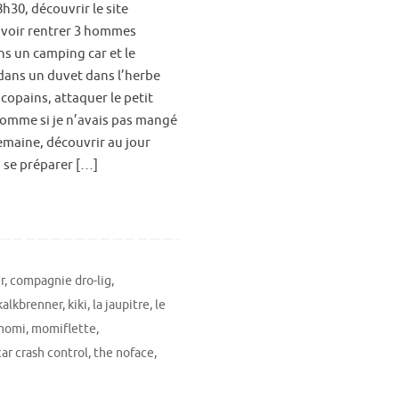
8h30, découvrir le site
voir rentrer 3 hommes
s un camping car et le
dans un duvet dans l’herbe
opains, attaquer le petit
omme si je n’avais pas mangé
emaine, découvrir au jour
, se préparer […]
r
,
compagnie dro-lig
,
 kalkbrenner
,
kiki
,
la jaupitre
,
le
momi
,
momiflette
,
ar crash control
,
the noface
,