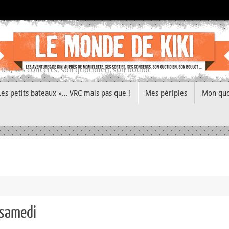
ies, ses concerts, son quotidien, son boulot
Les petits bateaux »… VRC mais pas que !
Mes périples
Mon quo
 samedi