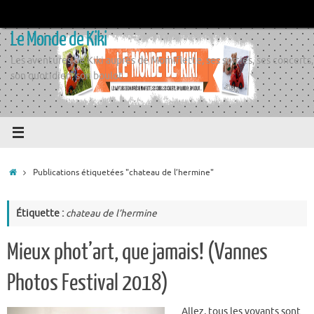
Passer
au
Le Monde de Kiki
contenu
Les aventures de Kiki auprès de Momiflette, ses sorties, ses concerts,
son quotidien, son boulot
Accueil
Publications étiquetées "chateau de l’hermine"
Étiquette :
chateau de l’hermine
Mieux phot’art, que jamais! (Vannes
Photos Festival 2018)
Allez, tous les voyants sont