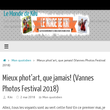
Passer
au
Le Monde de Kiki
contenu
Les aventures de Kiki auprès de Momiflette, ses sorties, ses concerts,
son quotidien, son boulot
Accueil
Mon quotidien
Mieux phot’art, que jamais! (Vannes Photos Festival
2018)
Mieux phot’art, que jamais! (Vannes
Photos Festival 2018)
Kiki
2 mai 2018
Mon quotidien
Allez, tous les voyants sont au vert cette fois! En ce premier mai, je