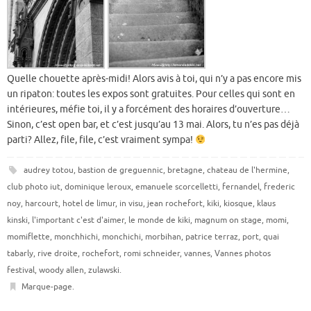
Quelle chouette après-midi! Alors avis à toi, qui n’y a pas encore mis
un ripaton: toutes les expos sont gratuites. Pour celles qui sont en
intérieures, méfie toi, il y a forcément des horaires d’ouverture…
Sinon, c’est open bar, et c’est jusqu’au 13 mai. Alors, tu n’es pas déjà
parti? Allez, file, file, c’est vraiment sympa!
audrey totou
,
bastion de greguennic
,
bretagne
,
chateau de l'hermine
,
club photo iut
,
dominique leroux
,
emanuele scorcelletti
,
fernandel
,
frederic
noy
,
harcourt
,
hotel de limur
,
in visu
,
jean rochefort
,
kiki
,
kiosque
,
klaus
kinski
,
l'important c'est d'aimer
,
le monde de kiki
,
magnum on stage
,
momi
,
momiflette
,
monchhichi
,
monchichi
,
morbihan
,
patrice terraz
,
port
,
quai
tabarly
,
rive droite
,
rochefort
,
romi schneider
,
vannes
,
Vannes photos
festival
,
woody allen
,
zulawski
.
Marque-page
.