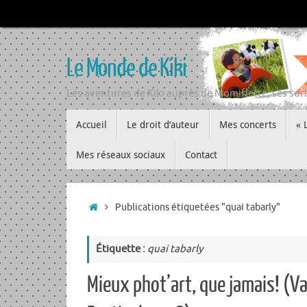
Passer
au
contenu
Le Monde de Kiki
Les aventures de Kiki auprès de Momiflette, ses sort
Passer
Accueil
Le droit d’auteur
Mes concerts
« 
au
contenu
Mes réseaux sociaux
Contact
Accueil
Publications étiquetées "quai tabarly"
Étiquette :
quai tabarly
Mieux phot’art, que jamais! (