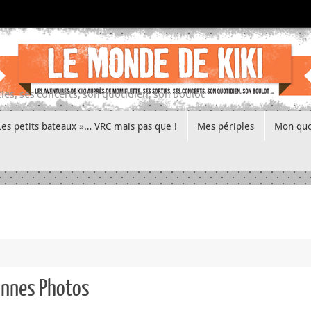
ies, ses concerts, son quotidien, son boulot
Les petits bateaux »… VRC mais pas que !
Mes périples
Mon quo
Vannes Photos