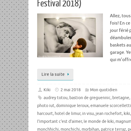
Festival 2018)
Allez, tous
fois! En ce
jour férié
déambuler
baskets aux
garage. Ye
qui m’offre
Lire la suite
Kiki
2 mai 2018
Mon quotidien
audrey totou
,
bastion de greguennic
,
bretagne
photo iut
,
dominique leroux
,
emanuele scorcelletti
harcourt
,
hotel de limur
,
in visu
,
jean rochefort
,
kiki
l'important c'est d'aimer
,
le monde de kiki
,
magnum 
monchhichi
,
monchichi
,
morbihan
,
patrice terraz
,
p