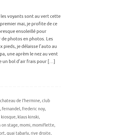
 les voyants sont au vert cette
 premier mai, je profite de ce
 presque ensoleillé pour
 de photos en photos. Les
 pieds, je délaisse l’auto au
pa, une aprèm le nez au vent
 un bol d’air frais pour […]
,
chateau de l'hermine
,
club
,
fernandel
,
frederic noy
,
,
kiosque
,
klaus kinski
,
on stage
,
momi
,
momiflette
,
ort
,
quai tabarly
,
rive droite
,