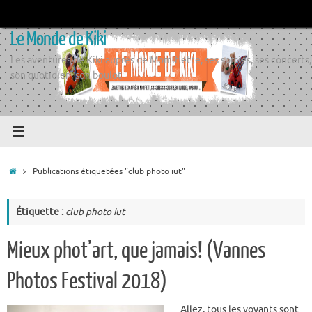
Passer
au
Le Monde de Kiki
contenu
Les aventures de Kiki auprès de Momiflette, ses sorties, ses concerts,
son quotidien, son boulot
Accueil
Publications étiquetées "club photo iut"
Étiquette :
club photo iut
Mieux phot’art, que jamais! (Vannes
Photos Festival 2018)
Allez, tous les voyants sont