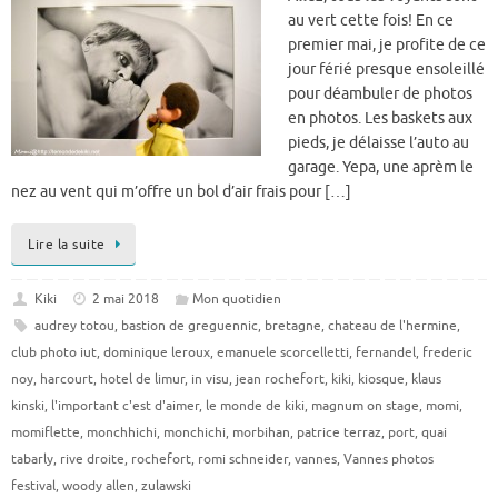
au vert cette fois! En ce
premier mai, je profite de ce
jour férié presque ensoleillé
pour déambuler de photos
en photos. Les baskets aux
pieds, je délaisse l’auto au
garage. Yepa, une aprèm le
nez au vent qui m’offre un bol d’air frais pour […]
Lire la suite
Kiki
2 mai 2018
Mon quotidien
audrey totou
,
bastion de greguennic
,
bretagne
,
chateau de l'hermine
,
club photo iut
,
dominique leroux
,
emanuele scorcelletti
,
fernandel
,
frederic
noy
,
harcourt
,
hotel de limur
,
in visu
,
jean rochefort
,
kiki
,
kiosque
,
klaus
kinski
,
l'important c'est d'aimer
,
le monde de kiki
,
magnum on stage
,
momi
,
momiflette
,
monchhichi
,
monchichi
,
morbihan
,
patrice terraz
,
port
,
quai
tabarly
,
rive droite
,
rochefort
,
romi schneider
,
vannes
,
Vannes photos
festival
,
woody allen
,
zulawski