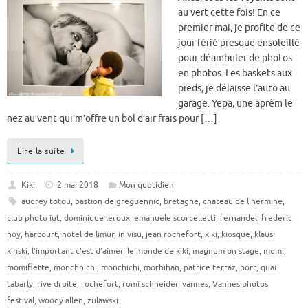
au vert cette fois! En ce
premier mai, je profite de ce
jour férié presque ensoleillé
pour déambuler de photos
en photos. Les baskets aux
pieds, je délaisse l’auto au
garage. Yepa, une aprèm le
nez au vent qui m’offre un bol d’air frais pour […]
Lire la suite
Kiki
2 mai 2018
Mon quotidien
audrey totou
,
bastion de greguennic
,
bretagne
,
chateau de l'hermine
,
club photo iut
,
dominique leroux
,
emanuele scorcelletti
,
fernandel
,
frederic
noy
,
harcourt
,
hotel de limur
,
in visu
,
jean rochefort
,
kiki
,
kiosque
,
klaus
kinski
,
l'important c'est d'aimer
,
le monde de kiki
,
magnum on stage
,
momi
,
momiflette
,
monchhichi
,
monchichi
,
morbihan
,
patrice terraz
,
port
,
quai
tabarly
,
rive droite
,
rochefort
,
romi schneider
,
vannes
,
Vannes photos
festival
,
woody allen
,
zulawski