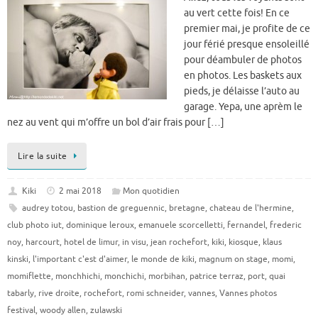
au vert cette fois! En ce
premier mai, je profite de ce
jour férié presque ensoleillé
pour déambuler de photos
en photos. Les baskets aux
pieds, je délaisse l’auto au
garage. Yepa, une aprèm le
nez au vent qui m’offre un bol d’air frais pour […]
Lire la suite
Kiki
2 mai 2018
Mon quotidien
audrey totou
,
bastion de greguennic
,
bretagne
,
chateau de l'hermine
,
club photo iut
,
dominique leroux
,
emanuele scorcelletti
,
fernandel
,
frederic
noy
,
harcourt
,
hotel de limur
,
in visu
,
jean rochefort
,
kiki
,
kiosque
,
klaus
kinski
,
l'important c'est d'aimer
,
le monde de kiki
,
magnum on stage
,
momi
,
momiflette
,
monchhichi
,
monchichi
,
morbihan
,
patrice terraz
,
port
,
quai
tabarly
,
rive droite
,
rochefort
,
romi schneider
,
vannes
,
Vannes photos
festival
,
woody allen
,
zulawski