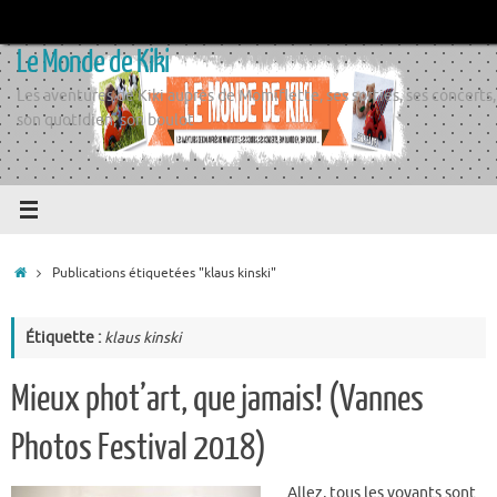
Passer
au
Le Monde de Kiki
contenu
Les aventures de Kiki auprès de Momiflette, ses sorties, ses concerts,
son quotidien, son boulot
Accueil
Publications étiquetées "klaus kinski"
Étiquette :
klaus kinski
Mieux phot’art, que jamais! (Vannes
Photos Festival 2018)
Allez, tous les voyants sont