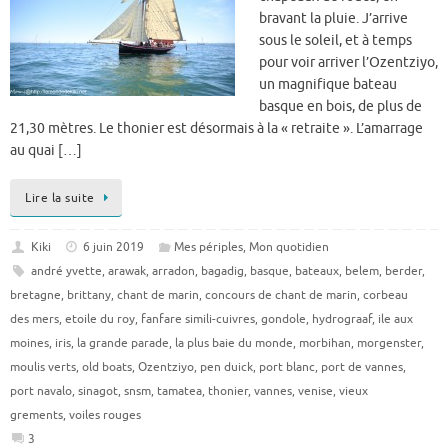
bravant la pluie. J’arrive
sous le soleil, et à temps
pour voir arriver l’Ozentziyo,
un magnifique bateau
basque en bois, de plus de
21,30 mètres. Le thonier est désormais à la « retraite ». L’amarrage
au quai […]
Lire la suite
Kiki
6 juin 2019
Mes périples
,
Mon quotidien
andré yvette
,
arawak
,
arradon
,
bagadig
,
basque
,
bateaux
,
belem
,
berder
,
bretagne
,
brittany
,
chant de marin
,
concours de chant de marin
,
corbeau
des mers
,
etoile du roy
,
fanfare simili-cuivres
,
gondole
,
hydrograaf
,
ile aux
moines
,
iris
,
la grande parade
,
la plus baie du monde
,
morbihan
,
morgenster
,
moulis verts
,
old boats
,
Ozentziyo
,
pen duick
,
port blanc
,
port de vannes
,
port navalo
,
sinagot
,
snsm
,
tamatea
,
thonier
,
vannes
,
venise
,
vieux
grements
,
voiles rouges
3