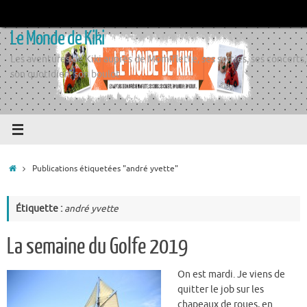
Passer
au
Le Monde de Kiki
contenu
Les aventures de Kiki auprès de Momiflette, ses sorties, ses concerts,
son quotidien, son boulot
Accueil
Publications étiquetées "andré yvette"
Étiquette :
andré yvette
La semaine du Golfe 2019
On est mardi. Je viens de
quitter le job sur les
chapeaux de roues, en