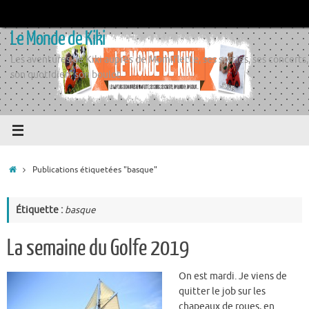
Passer
au
Le Monde de Kiki
contenu
Les aventures de Kiki auprès de Momiflette, ses sorties, ses concerts,
son quotidien, son boulot
Accueil
Publications étiquetées "basque"
Étiquette :
basque
La semaine du Golfe 2019
On est mardi. Je viens de
quitter le job sur les
chapeaux de roues, en