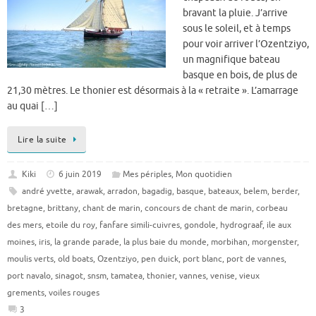
bravant la pluie. J’arrive
sous le soleil, et à temps
pour voir arriver l’Ozentziyo,
un magnifique bateau
basque en bois, de plus de
21,30 mètres. Le thonier est désormais à la « retraite ». L’amarrage
au quai […]
Lire la suite
Kiki
6 juin 2019
Mes périples
,
Mon quotidien
andré yvette
,
arawak
,
arradon
,
bagadig
,
basque
,
bateaux
,
belem
,
berder
,
bretagne
,
brittany
,
chant de marin
,
concours de chant de marin
,
corbeau
des mers
,
etoile du roy
,
fanfare simili-cuivres
,
gondole
,
hydrograaf
,
ile aux
moines
,
iris
,
la grande parade
,
la plus baie du monde
,
morbihan
,
morgenster
,
moulis verts
,
old boats
,
Ozentziyo
,
pen duick
,
port blanc
,
port de vannes
,
port navalo
,
sinagot
,
snsm
,
tamatea
,
thonier
,
vannes
,
venise
,
vieux
grements
,
voiles rouges
3