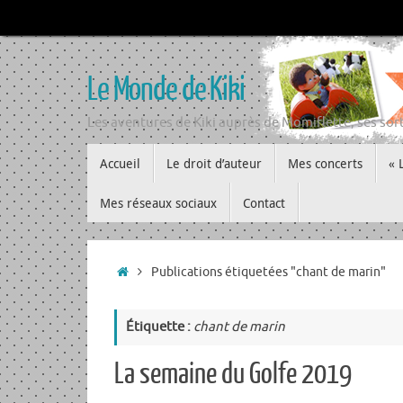
Passer
au
contenu
Le Monde de Kiki
Les aventures de Kiki auprès de Momiflette, ses sort
Passer
Accueil
Le droit d’auteur
Mes concerts
« 
au
contenu
Mes réseaux sociaux
Contact
Accueil
Publications étiquetées "chant de marin"
Étiquette :
chant de marin
La semaine du Golfe 2019