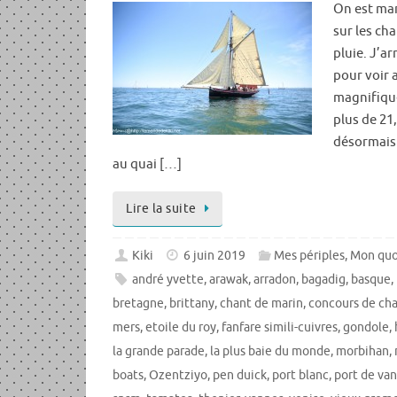
On est mard
sur les ch
pluie. J’ar
pour voir 
magnifique
plus de 21
désormais à
au quai […]
Lire la suite
Kiki
6 juin 2019
Mes périples
,
Mon quo
andré yvette
,
arawak
,
arradon
,
bagadig
,
basque
,
bretagne
,
brittany
,
chant de marin
,
concours de cha
mers
,
etoile du roy
,
fanfare simili-cuivres
,
gondole
,
la grande parade
,
la plus baie du monde
,
morbihan
,
boats
,
Ozentziyo
,
pen duick
,
port blanc
,
port de va