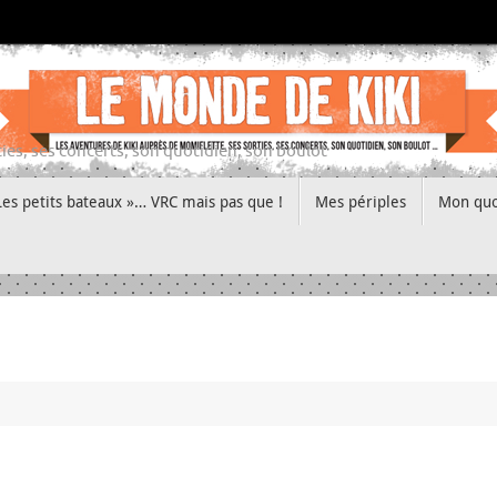
ies, ses concerts, son quotidien, son boulot
Les petits bateaux »… VRC mais pas que !
Mes périples
Mon quo