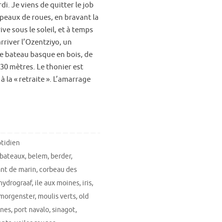
i. Je viens de quitter le job
apeaux de roues, en bravant la
rive sous le soleil, et à temps
arriver l’Ozentziyo, un
 bateau basque en bois, de
,30 mètres. Le thonier est
 la « retraite ». L’amarrage
tidien
bateaux
,
belem
,
berder
,
nt de marin
,
corbeau des
hydrograaf
,
ile aux moines
,
iris
,
morgenster
,
moulis verts
,
old
nnes
,
port navalo
,
sinagot
,