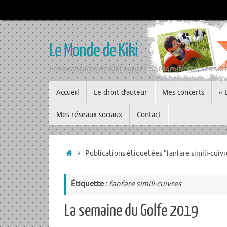
Passer
au
contenu
Le Monde de Kiki
Les aventures de Kiki auprès de Momiflette, ses sort
Passer
Accueil
Le droit d’auteur
Mes concerts
« 
au
contenu
Mes réseaux sociaux
Contact
Accueil
Publications étiquetées "fanfare simili-cuivr
Étiquette :
fanfare simili-cuivres
La semaine du Golfe 2019