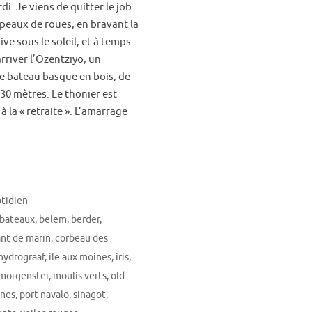
i. Je viens de quitter le job
apeaux de roues, en bravant la
rive sous le soleil, et à temps
arriver l’Ozentziyo, un
 bateau basque en bois, de
,30 mètres. Le thonier est
 la « retraite ». L’amarrage
tidien
bateaux
,
belem
,
berder
,
nt de marin
,
corbeau des
hydrograaf
,
ile aux moines
,
iris
,
morgenster
,
moulis verts
,
old
nnes
,
port navalo
,
sinagot
,