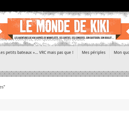
ies, ses concerts, son quotidien, son boulot
Les petits bateaux »… VRC mais pas que !
Mes périples
Mon quo
es"