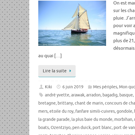
On est mard
sur les ch
pluie. J’ar
pour voir 
magnifique
plus de 21
désormais à
au quai […]
Lire la suite
Kiki
6 juin 2019
Mes périples
,
Mon quo
andré yvette
,
arawak
,
arradon
,
bagadig
,
basque
,
bretagne
,
brittany
,
chant de marin
,
concours de cha
mers
,
etoile du roy
,
fanfare simili-cuivres
,
gondole
,
la grande parade
,
la plus baie du monde
,
morbihan
,
boats
,
Ozentziyo
,
pen duick
,
port blanc
,
port de va