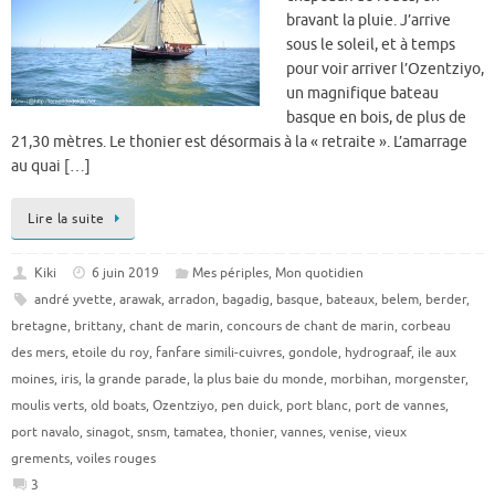
bravant la pluie. J’arrive
sous le soleil, et à temps
pour voir arriver l’Ozentziyo,
un magnifique bateau
basque en bois, de plus de
21,30 mètres. Le thonier est désormais à la « retraite ». L’amarrage
au quai […]
Lire la suite
Kiki
6 juin 2019
Mes périples
,
Mon quotidien
andré yvette
,
arawak
,
arradon
,
bagadig
,
basque
,
bateaux
,
belem
,
berder
,
bretagne
,
brittany
,
chant de marin
,
concours de chant de marin
,
corbeau
des mers
,
etoile du roy
,
fanfare simili-cuivres
,
gondole
,
hydrograaf
,
ile aux
moines
,
iris
,
la grande parade
,
la plus baie du monde
,
morbihan
,
morgenster
,
moulis verts
,
old boats
,
Ozentziyo
,
pen duick
,
port blanc
,
port de vannes
,
port navalo
,
sinagot
,
snsm
,
tamatea
,
thonier
,
vannes
,
venise
,
vieux
grements
,
voiles rouges
3