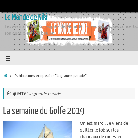
Passer
au
Le Monde de Kiki
contenu
Les aventures de Kiki auprès de Momiflette, ses sorties, ses concerts,
son quotidien, son boulot
Accueil
Publications étiquetées "la grande parade"
Étiquette :
la grande parade
La semaine du Golfe 2019
On est mardi. Je viens de
quitter le job sur les
chapeaux de roues, en