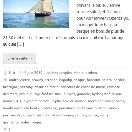
bravant la pluie. J’arrive
sous le soleil, et à temps
pour voir arriver l’Ozentziyo,
un magnifique bateau
basque en bois, de plus de
21,30 mètres. Le thonier est désormais à la « retraite ». L’amarrage
au quai […]
Lire la suite
Kiki
6 juin 2019
Mes périples
,
Mon quotidien
andré yvette
,
arawak
,
arradon
,
bagadig
,
basque
,
bateaux
,
belem
,
berder
,
bretagne
,
brittany
,
chant de marin
,
concours de chant de marin
,
corbeau
des mers
,
etoile du roy
,
fanfare simili-cuivres
,
gondole
,
hydrograaf
,
ile aux
moines
,
iris
,
la grande parade
,
la plus baie du monde
,
morbihan
,
morgenster
,
moulis verts
,
old boats
,
Ozentziyo
,
pen duick
,
port blanc
,
port de vannes
,
port navalo
,
sinagot
,
snsm
,
tamatea
,
thonier
,
vannes
,
venise
,
vieux
grements
,
voiles rouges
3