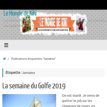
Passer
au
Le Monde de Kiki
contenu
Les aventures de Kiki auprès de Momiflette, ses sorties, ses concerts,
son quotidien, son boulot
Accueil
Publications étiquetées "tamatea"
Étiquette :
tamatea
La semaine du Golfe 2019
On est mardi. Je viens de
quitter le job sur les
chapeaux de roues, en