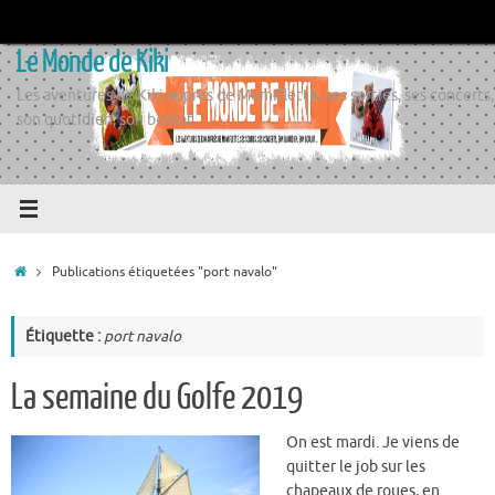
Passer
au
Le Monde de Kiki
contenu
Les aventures de Kiki auprès de Momiflette, ses sorties, ses concerts,
son quotidien, son boulot
Accueil
Publications étiquetées "port navalo"
Étiquette :
port navalo
La semaine du Golfe 2019
On est mardi. Je viens de
quitter le job sur les
chapeaux de roues, en