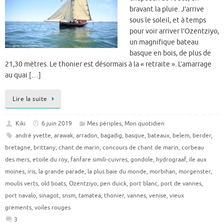
bravant la pluie. J’arrive
sous le soleil, et à temps
pour voir arriver l’Ozentziyo,
un magnifique bateau
basque en bois, de plus de
21,30 mètres. Le thonier est désormais à la « retraite ». L’amarrage
au quai […]
Lire la suite
Kiki
6 juin 2019
Mes périples
,
Mon quotidien
andré yvette
,
arawak
,
arradon
,
bagadig
,
basque
,
bateaux
,
belem
,
berder
,
bretagne
,
brittany
,
chant de marin
,
concours de chant de marin
,
corbeau
des mers
,
etoile du roy
,
fanfare simili-cuivres
,
gondole
,
hydrograaf
,
ile aux
moines
,
iris
,
la grande parade
,
la plus baie du monde
,
morbihan
,
morgenster
,
moulis verts
,
old boats
,
Ozentziyo
,
pen duick
,
port blanc
,
port de vannes
,
port navalo
,
sinagot
,
snsm
,
tamatea
,
thonier
,
vannes
,
venise
,
vieux
grements
,
voiles rouges
3